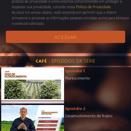
práticas de privacidade e como estamos comprometidos em proteger e
respeitar sua privacidade, consulte nossa
Política de Privacidade
.
Ao clicar em enviar abaixo, você concorda em permitir que a Alltech
armazene e processe as informações pessoais enviadas acima para fornecer
o conteúdo solicitado.
CAFÉ
- EPISÓDIOS DA SÉRIE
Episódio 1
Florescimento
Episódio 2
Desenvolvimento de frutos