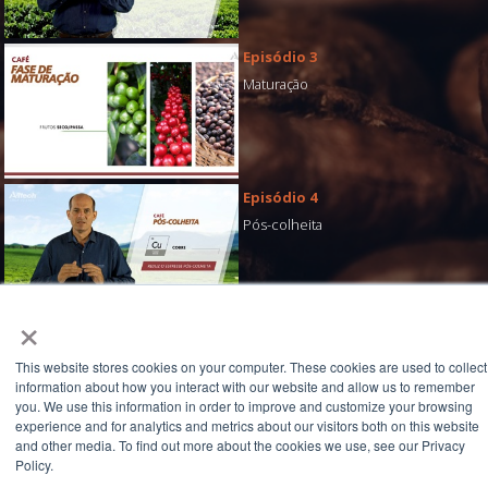
Episódio 3
Maturação
Episódio 4
Pós-colheita
×
This website stores cookies on your computer. These cookies are used to collect
CAFÉ
SOJA
MILHO
CITROS
TOMATE
information about how you interact with our website and allow us to remember
you. We use this information in order to improve and customize your browsing
experience and for analytics and metrics about our visitors both on this website
and other media. To find out more about the cookies we use, see our Privacy
Policy.